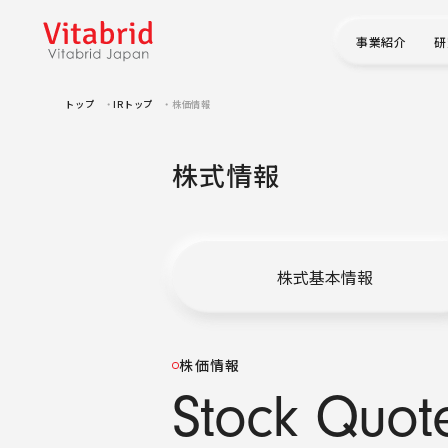
事業紹介
研
トップ
IRトップ
株価情報
株式情報
株式基本情報
株価情報
S
t
o
c
k
Q
u
o
t